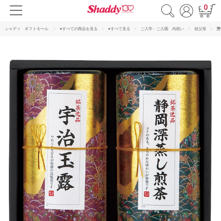
0
シャディ ギフトモール
●すべての商品を見る
●すべて見る
ご入学・ご入園 内祝い
祖父母
芳