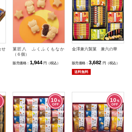
合せ
菓匠八 ふくふくもなか
金澤兼六製菓 兼六の華
（６個）
1,944
3,682
）
販売価格：
円（税込）
販売価格：
円（税込）
送料無料
10
10
％
％
OFF
OFF