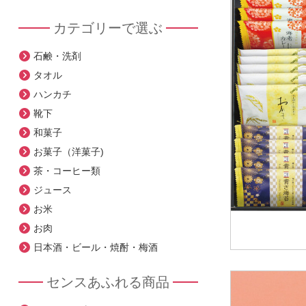
カテゴリーで選ぶ
石鹸・洗剤
タオル
ハンカチ
靴下
和菓子
お菓子（洋菓子)
茶・コーヒー類
ジュース
お米
お肉
日本酒・ビール・焼酎・梅酒
センスあふれる商品