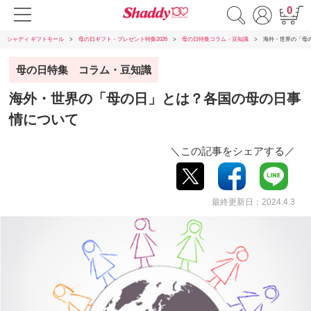
0
シャディ ギフトモール
母の日ギフト・プレゼント特集2026
母の日特集コラム・豆知識
海外・世界の「母
母の日特集 コラム・豆知識
海外・世界の「母の日」とは？各国の母の日事
情について
＼この記事をシェアする／
最終更新日：2024.4.3