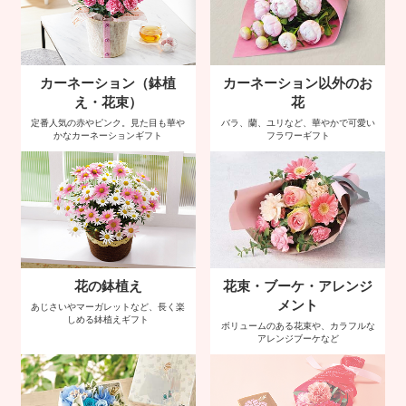
カーネーション（鉢植
カーネーション以外のお
え・花束）
花
定番人気の赤やピンク。見た目も華や
バラ、蘭、ユリなど、華やかで可愛い
かなカーネーションギフト
フラワーギフト
花の鉢植え
花束・ブーケ・アレンジ
メント
あじさいやマーガレットなど、長く楽
しめる鉢植えギフト
ボリュームのある花束や、カラフルな
アレンジブーケなど