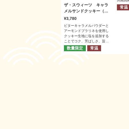
州南高
ザ・スウィーツ キャラ
酒ゼリ
常温
メルサンドクッキー（２
０個）
3,780
ビターキャラメルパウダーと
アーモンドプラリネを使用し
クッキー生地に塩を追加する
ことでコク、芳ばしさ、旨み
がＵＰ。クッキー生地に、口
数量限定
常温
どけのよいチョコレート、少
し苦味をきかせたキャラメ
ル。奥深いおいしさが口の中
に広がります。