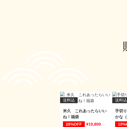
送料込
送料込
米久 これあったらいい
手切り
ね！福袋
かな（
28%
10,800
10%