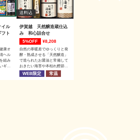
送料込
オイル
伊賀越 天然醸造蔵仕込
ギフト
み 和心詰合せ
5%
8,208
健康オ
自然の寒暖差でゆっくりと発
清ヘル
酵・熟成させる「天然醸造」
を組み
で造られたお醤油と常備して
いギフ
おきたい海苔や本枯れ鰹節な
どを詰め合わせたどなたにも
WEB限定
常温
喜ばれる和食ギフトです。