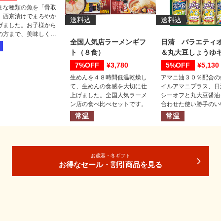
まな種類の魚を「骨取
、西京漬けでまろやか
送料込
送料込
げました。お子様から
の方まで、美味しく召
全国人気店ラーメンギフ
日清 バラエティ
っていただけます。※
の除去に関しましては
ト（８食）
＆丸大豆しょうゆ
期しておりますが、取
7%
3,780
5%
5,130
がある場合もございま
生めんを４８時間低温乾燥し
アマニ油３０％配合の
十分にご注意くださ
て、生めんの食感を大切に仕
イルアマニプラス、日
上げました。全国人気ラーメ
シーオフと丸大豆醤油
ン店の食べ比べセットです。
合わせた使い勝手のい
トセットです。
常温
常温
お歳暮・冬ギフト
お得なセール・割引商品を見る