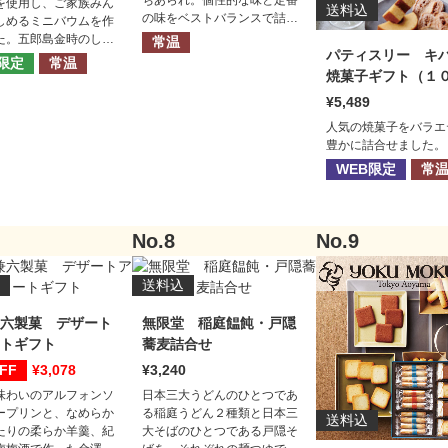
ちあられ。個性的な味と定番
を使用し、ご家族みん
送料込
の味をベストバランスで詰合
しめるミニバウムを作
せました。缶ではなく箱にす
た。五郎島金時のしっ
常温
ることで廃棄の手間もなく置
パティスリー 
した甘みとやわらかな
限定
常温
き場所もとりません。チャッ
の食感が特徴です。
焼菓子ギフト（１
ク付き袋でお手軽にいつでも
０個入）
5,489
おいしくいただけます。快適
なライフスタイルにぴったり
人気の焼菓子をバラエ
のおかきギフトです。
豊かに詰合せました。
WEB限定
常
送料込
六製菓 デザート
無限堂 稲庭饂飩・戸隠
トギフト
蕎麦詰合せ
3,078
3,240
味わいのアルフォンソ
日本三大うどんのひとつであ
ープリンと、なめらか
る稲庭うどん２種類と日本三
送料込
たりの柔らか羊羹、紀
大そばのひとつである戸隠そ