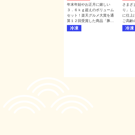
年末年始やお正月に嬉しい
さまざ
３．６ｋｇ超えのボリューム
り」し
セット！楽天グルメ大賞を通
に仕上
算１２回受賞した商品「豚肉
ご高齢
の味噌煮込み」など、お取り
し上が
冷凍
冷凍
寄せで人気のお肉惣菜が１２
魚の骨
種入ったセットです。簡単調
万全を
理で豪華メニューが楽しめる
り残し
１年頑張った方々へのご褒美
すので
福袋です。
い。