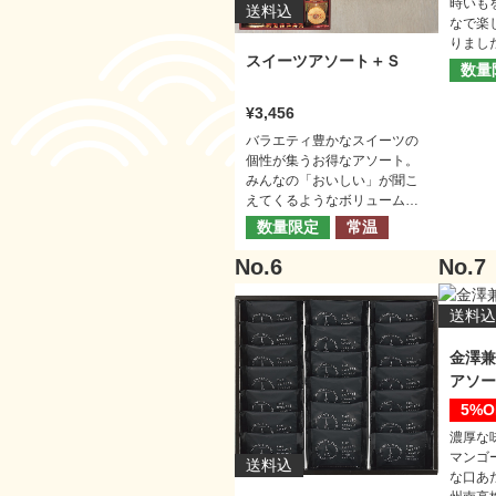
時いも
送料込
なで楽
りまし
スイーツアソート＋Ｓ
かりと
数量
バウム
3,456
バラエティ豊かなスイーツの
個性が集うお得なアソート。
みんなの「おいしい」が聞こ
えてくるようなボリュームた
っぷりなギフトです。
数量限定
常温
送料込
金澤兼
アソー
5%
濃厚な
マンゴ
送料込
な口あ