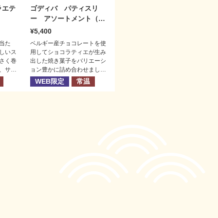
ラエテ
ゴディバ パティスリ
ー アソートメント（２
１個）
5,400
当た
ベルギー産チョコレートを使
しいス
用してショコラティエが生み
さく巻
出した焼き菓子をバリエーシ
、サク
ョン豊かに詰め合わせまし
をはさ
た。「フールセック」「カカ
WEB限定
常温
ドクッ
オフィナンシェ」「ケーク」
まし
の３種をお楽しみください。