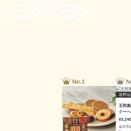
送料込
五郎島
クーヘ
3,24
金沢市