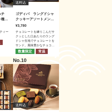
送料込
キハチ
ゴディバ ラングドシャ
０種３
クッキーアソートメント
（３０枚）
3,780
ティー
チョコレートを練りこんだサ
クッとした口あたりのラング
ドシャ生地でチョコレートを
温
サンド。風味豊かなチョコレ
ートのハーモニーをお楽しみ
数量限定
常温
ください。
送料込