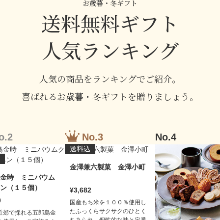
お歳暮・冬ギフト
送料無料ギフト
人気ランキング
人気の商品をランキングでご紹介。
喜ばれるお歳暮・冬ギフトを贈りましょう。
送料込
金澤兼六製菓 金澤小町
金時 ミニバウム
ン（１５個）
3,682
0
国産もち米を１００％使用し
たふっくらサクサクのひとく
近郊で採れる五郎島金