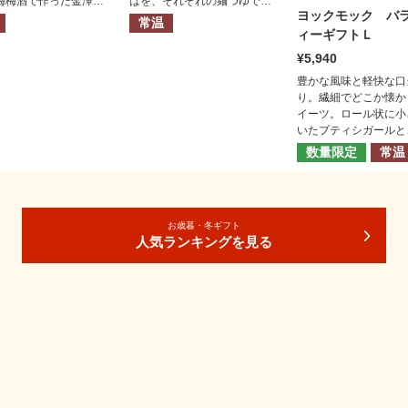
梅梅酒で作った金澤梅
ばを、それぞれの麺つゆで年
ヨックモック バ
ーの詰合せ。
越しから年明けにかけてお楽
常温
しみいただけます。
ィーギフトＬ
5,940
豊かな風味と軽快な口
り。繊細でどこか懐か
イーツ。ロール状に小
いたプティシガールと
サクの生地でクリーム
数量限定
常温
んだチョコレートサン
キーなどを詰め合わせ
た。
お歳暮・冬ギフト
人気ランキングを見る