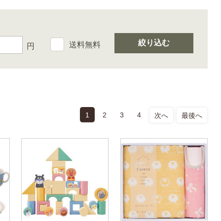
絞り込む
送料無料
円
1
2
3
4
次へ
最後へ