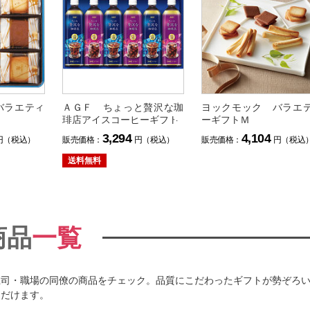
バラエティ
ＡＧＦ ちょっと贅沢な珈
ヨックモック バラエ
琲店アイスコーヒーギフト
ーギフトＭ
3,294
4,104
円（税込）
販売価格：
円（税込）
販売価格：
円（税込
送料無料
商品
一覧
上司・職場の同僚の商品をチェック。品質にこだわったギフトが勢ぞろ
ただけます。