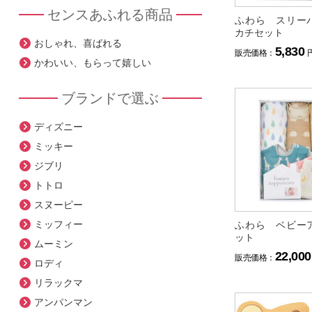
センスあふれる商品
ふわら スリー
カチセット
おしゃれ、喜ばれる
5,830
販売価格：
かわいい、もらって嬉しい
ブランドで選ぶ
ディズニー
ミッキー
ジブリ
トトロ
スヌーピー
ミッフィー
ふわら ベビー
ット
ムーミン
22,000
販売価格：
ロディ
リラックマ
アンパンマン