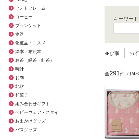
フォトフレーム
コーヒー
キーワード
ブランケット
食器
化粧品・コスメ
絵本・布絵本
並び順
お茶（緑茶・紅茶）
時計
291
全
件
（1/4
お肉
北欧
和菓子
組み合わせギフト
ベビーウェア・スタイ
お出かけグッズ
バスグッズ