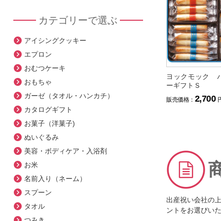
カテゴリーで選ぶ
アイシングクッキー
エプロン
おむつケーキ
ヨックモック 
おもちゃ
ーギフトＳ
ガーゼ（タオル・ハンカチ）
2,700
販売価格：
カタログギフト
お菓子（洋菓子)
ぬいぐるみ
美容・ボディケア・入浴剤
お米
名前入り（ネーム）
スプーン
出産祝い会社の
タオル
ントをお選びい
つみき