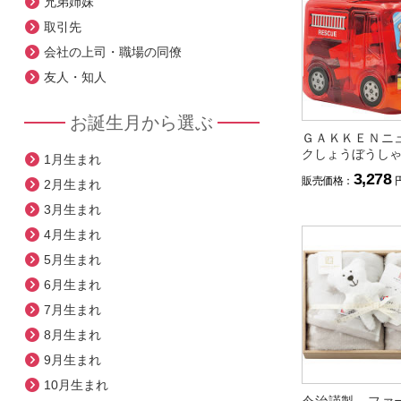
兄弟姉妹
取引先
会社の上司・職場の同僚
友人・知人
お誕生月から選ぶ
ＧＡＫＫＥＮニ
クしょうぼうし
1月生まれ
3,278
販売価格：
2月生まれ
3月生まれ
4月生まれ
5月生まれ
6月生まれ
7月生まれ
8月生まれ
9月生まれ
10月生まれ
今治謹製 ファ