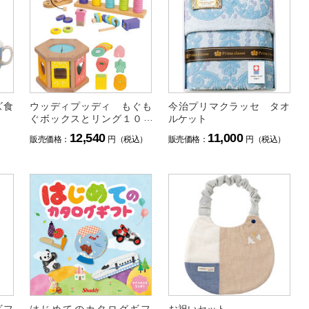
ズ食
ウッディプッディ もぐも
今治プリマクラッセ タオ
ぐボックスとリング１０セ
ルケット
ット
12,540
11,000
）
販売価格：
円（税込）
販売価格：
円（税込）
ギフ
はじめてのカタログギフ
お祝いセット