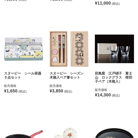
¥11,000
(税込)
スヌーピー シール容器
スヌーピー シーズン
田島窯 江戸硝子 富士
５点セット
木箱入ペア箸セット
山 ロックグラス 桜切
子ペア（木箱入）
販売価格
販売価格
販売価格
¥1,650
¥3,850
(税込)
(税込)
¥14,300
(税込)