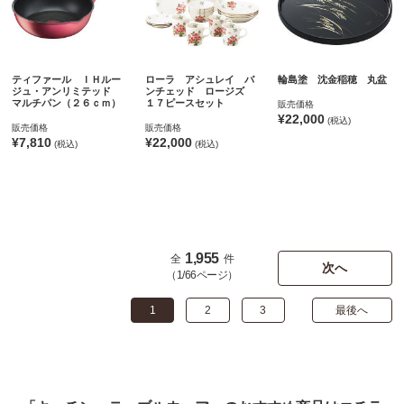
ティファール ＩＨルー
ローラ アシュレイ バ
輪島塗 沈金稲穂 丸盆
ジュ・アンリミテッド
ンチェッド ロージズ
マルチパン（２６ｃｍ）
１７ピースセット
販売価格
¥22,000
(税込)
販売価格
販売価格
¥7,810
¥22,000
(税込)
(税込)
1,955
全
件
次へ
（1/66ページ）
1
2
3
最後へ