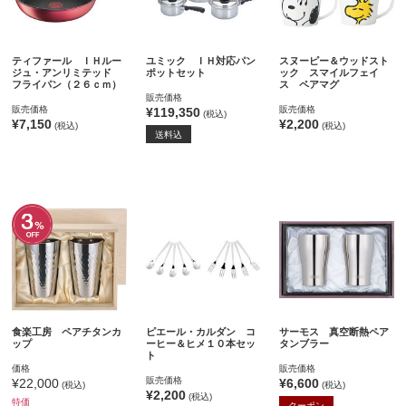
ティファール ＩＨルー
ユミック ＩＨ対応パン
スヌーピー＆ウッドスト
ジュ・アンリミテッド
ポットセット
ック スマイルフェイ
フライパン（２６ｃｍ）
ス ペアマグ
販売価格
販売価格
販売価格
¥119,350
(税込)
¥7,150
¥2,200
(税込)
(税込)
送料込
食楽工房 ペアチタンカ
ピエール・カルダン コ
サーモス 真空断熱ペア
ップ
ーヒー＆ヒメ１０本セッ
タンブラー
ト
価格
販売価格
販売価格
¥22,000
¥6,600
(税込)
(税込)
¥2,200
(税込)
特価
クーポン