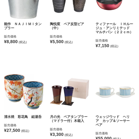
能作 ＮＡＪＩＭＩタン
陶悦窯 ペア反型ビア
ティファール ＩＨルー
ブラー
（中）
ジュ・アンリミテッド
マルチパン（２２ｃｍ）
販売価格
販売価格
販売価格
¥8,800
¥5,500
(税込)
(税込)
¥7,150
(税込)
清水焼 彩花鳥 組湯呑
月の光 ペアタンブラー
ウェッジウッド ヘリ
（マドラー付）木箱入
ア カップ＆ソーサー
ペア
販売価格
販売価格
¥27,500
(税込)
販売価格
¥3,300
(税込)
¥55,000
(税込)