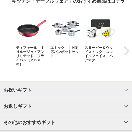
「キッチン・テーブルウェア」のおすすめ商品はコチラ
ティファール Ｉ
ユミック ＩＨ対
スヌーピー＆ウッ
食楽工
Ｈルージュ・アン
応パンポットセッ
ドストック スマ
タンカ
リミテッド フラ
ト
イルフェイス ペ
イパン（２６ｃ
アマグ
ｍ）
お祝いギフト
お返しギフト
その他のおすすめギフト