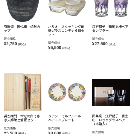
有田焼 陶悦窯 焼酎カ
ハリオ スタッキング耐
江戸切子 葡萄文様ペア
ップ
熱ガラスコンテナ６個セ
タンブラー
ット
販売価格
販売価格
販売価格
¥2,750
¥27,500
(税込)
(税込)
¥5,500
(税込)
兵左衛門 幸せの白うさ
ジアン ミルフルール
田島窯 江戸硝子 富士
ぎ夫婦箸と箸置セット
ペアミニプレート
山 ロックグラスペア
（木箱入）
販売価格
販売価格
販売価格
¥5,500
¥8,800
(税込)
(税込)