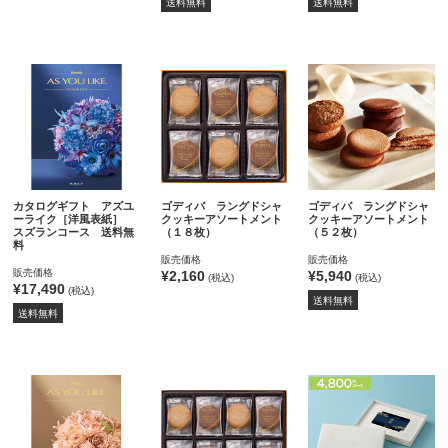
送料無料
送料無料
カタログギフト アズユ
ゴディバ ラングドシャ
ゴディバ ラングドシャ
ーライク［洋風表紙］
クッキーアソートメント
クッキーアソートメント
スズランコース 送料無
（１８枚）
（５２枚）
料
販売価格
販売価格
販売価格
¥2,160
¥5,940
(税込)
(税込)
¥17,490
(税込)
送料無料
送料無料