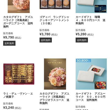
カタログギフト アズユ
ゴディバ ラングドシャ
カードギフト 瑠璃
ーライク［洋風表紙］
クッキーアソートメント
４，８００円コース 送
ガーデニアコース 送料
（３０枚）
料無料
無料
販売価格
販売価格
販売価格
¥3,780
¥5,280
(税込)
(税込)
¥9,790
(税込)
送料無料
送料無料
送料無料
ラミ・デュ・ヴァン・エ
カタログギフト アズユ
カードギフト アズユー
ノ焼菓子
ーライク［洋風表紙］
ライク ５０，８００円
グラジオラスコース 送
コース 送料無料
料無料
販売価格
販売価格
¥3,240
(税込)
販売価格