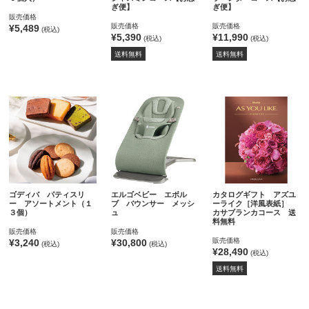
ぎ便】
ぎ便】
販売価格
販売価格
販売価格
¥5,489
(税込)
¥5,390
¥11,990
(税込)
(税込)
送料無料
送料無料
ゴディバ パティスリ
エルゴベビー エボル
カタログギフト アズユ
ー アソートメント（１
ブ バウンサー メッシ
ーライク［洋風表紙］
３個）
ュ
カサブランカコース 送
料無料
販売価格
販売価格
販売価格
¥3,240
¥30,800
(税込)
(税込)
¥28,490
(税込)
送料無料