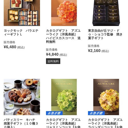
ヨックモック バラエテ
カタログギフト アズユ
東京自由が丘マジ・ド
ィーギフトＬ
ーライク［洋風表紙］
ゥ・ショコラ監修 焼き
ハイビスカスコース 送
菓子ギフト
料無料
販売価格
販売価格
¥6,480
(税込)
販売価格
¥2,160
(税込)
¥4,840
(税込)
送料無料
パティスリー キハチ
カタログギフト アズユ
カタログギフト アズユ
焼菓子ギフト（１０種３
ーライク［洋風表紙］
ーライク［洋風表紙］
０個入）
ジャスミンコース【お急
ラベンダーコース【お急