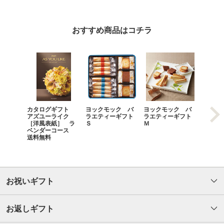
おすすめ商品はコチラ
カタログギフト
ヨックモック バ
ヨックモック バ
ゴディ
アズユーライク
ラエティーギフト
ラエティーギフト
スリー
［洋風表紙］ ラ
Ｓ
Ｍ
メント
ベンダーコース
送料無料
お祝いギフト
お返しギフト