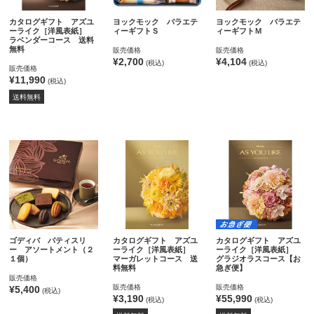
カタログギフト アズユ
ヨックモック バラエテ
ヨックモック バラエテ
ーライク［洋風表紙］
ィーギフトＳ
ィーギフトＭ
ラベンダーコース 送料
無料
販売価格
販売価格
¥2,700
¥4,104
(税込)
(税込)
販売価格
¥11,990
(税込)
送料無料
ゴディバ パティスリ
カタログギフト アズユ
カタログギフト アズユ
ー アソートメント（２
ーライク［洋風表紙］
ーライク［洋風表紙］
１個）
マーガレットコース 送
グラジオラスコース【お
料無料
急ぎ便】
販売価格
販売価格
販売価格
¥5,400
(税込)
¥3,190
¥55,990
(税込)
(税込)