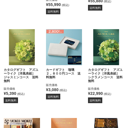
¥55,880
(税込)
¥55,990
(税込)
送料無料
送料無料
カタログギフト アズユ
カードギフト 瑠璃
カタログギフト アズユ
ーライク［洋風表紙］
２，８００円コース 送
ーライク［洋風表紙］
ジャスミンコース 送料
料無料
シクラメンコース 送料
無料
無料
販売価格
販売価格
販売価格
¥3,080
(税込)
¥5,390
¥22,990
(税込)
(税込)
送料無料
送料無料
送料無料