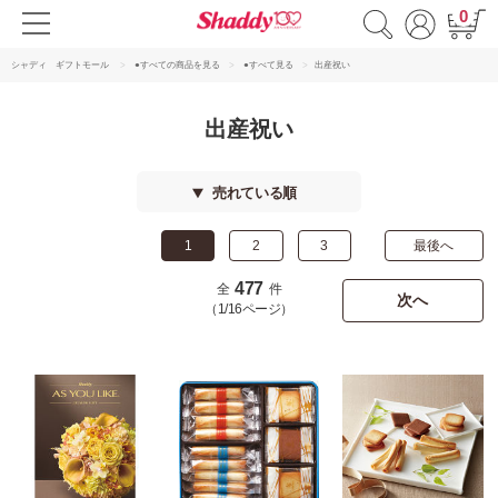
0
シャディ ギフトモール
●すべての商品を見る
●すべて見る
出産祝い
出産祝い
売れている順
1
2
3
最後へ
477
全
件
次へ
（1/16ページ）