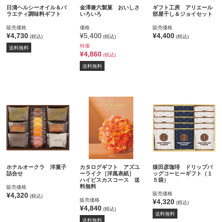
日清ヘルシーオイル＆バ
金澤兼六製菓 おいしさ
ギフト工房 アリエール
ラエティ調味料ギフト
いろいろ
部屋干し＆ジョイセット
販売価格
価格
販売価格
¥4,730
¥5,400
¥4,400
(税込)
(税込)
(税込)
特価
送料無料
¥4,860
(税込)
送料無料
ホテルオークラ 洋菓子
カタログギフト アズユ
猿田彦珈琲 ドリップバ
詰合せ
ーライク［洋風表紙］
ッグコーヒーギフト（１
ハイビスカスコース 送
５袋）
料無料
販売価格
販売価格
¥4,320
(税込)
販売価格
¥4,320
(税込)
¥4,840
(税込)
送料無料
送料無料