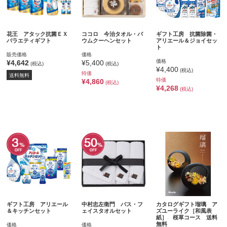
花王 アタック抗菌ＥＸ
ココロ 今治タオル・バ
ギフト工房 抗菌除菌・
バラエティギフト
ウムクーヘンセット
アリエール＆ジョイセッ
ト
販売価格
価格
価格
¥4,642
¥5,400
(税込)
(税込)
¥4,400
(税込)
特価
送料無料
特価
¥4,860
(税込)
¥4,268
(税込)
ギフト工房 アリエール
中村忠左衛門 バス・フ
カタログギフト瑠璃 ア
＆キッチンセット
ェイスタオルセット
ズユーライク［和風表
紙］ 桜草コース 送料
無料
価格
価格