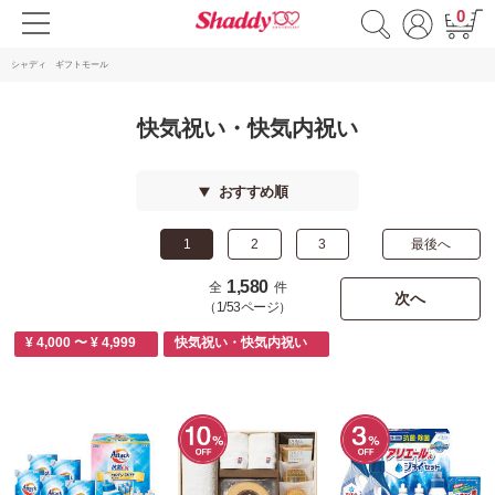
0
シャディ ギフトモール
快気祝い・快気内祝い
おすすめ順
1
2
3
最後へ
1,580
全
件
次へ
（1/53ページ）
¥ 4,000 〜 ¥ 4,999
快気祝い・快気内祝い