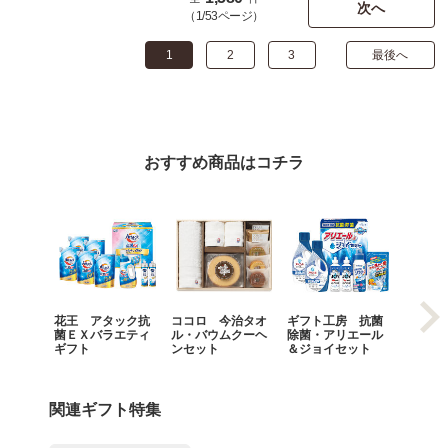
次へ
（1/53ページ）
1
2
3
最後へ
おすすめ商品はコチラ
花王 アタック抗
ココロ 今治タオ
ギフト工房 抗菌
ギフト
菌ＥＸバラエティ
ル・バウムクーヘ
除菌・アリエール
エール
ギフト
ンセット
＆ジョイセット
セット
関連ギフト特集