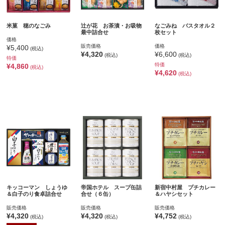
米菓 穂のなごみ
辻が花 お茶漬・お吸物
なごみね バスタオル２
最中詰合せ
枚セット
価格
販売価格
価格
¥5,400
(税込)
¥4,320
¥6,600
(税込)
(税込)
特価
特価
¥4,860
(税込)
¥4,620
(税込)
キッコーマン しょうゆ
帝国ホテル スープ缶詰
新宿中村屋 プチカレー
＆白子のり食卓詰合せ
合せ（６缶）
＆ハヤシセット
販売価格
販売価格
販売価格
¥4,320
¥4,320
¥4,752
(税込)
(税込)
(税込)