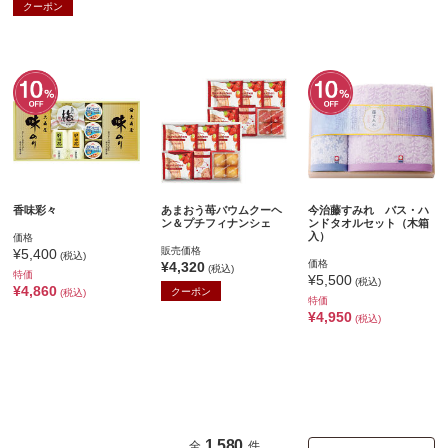
クーポン
香味彩々
あまおう苺バウムクーヘ
今治藤すみれ バス・ハ
ン＆プチフィナンシェ
ンドタオルセット（木箱
入）
価格
販売価格
¥5,400
(税込)
価格
¥4,320
(税込)
特価
¥5,500
(税込)
¥4,860
クーポン
(税込)
特価
¥4,950
(税込)
1,580
全
件