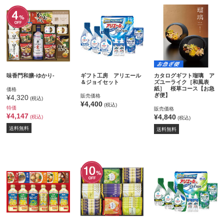
味香門和膳‐ゆかり‐
ギフト工房 アリエール
カタログギフト瑠璃 ア
＆ジョイセット
ズユーライク［和風表
紙］ 桜草コース【お急
価格
ぎ便】
販売価格
¥4,320
(税込)
¥4,400
(税込)
特価
販売価格
¥4,147
¥4,840
(税込)
(税込)
送料無料
送料無料