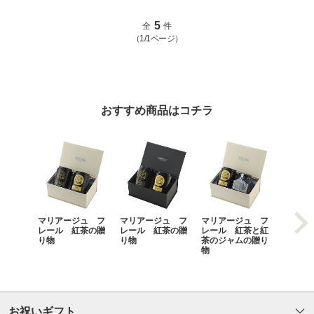
5
全
件
（1/1ページ）
おすすめ商品はコチラ
マリアージュ フ
マリアージュ フ
マリアージュ フ
マリア
レール 紅茶の贈
レール 紅茶の贈
レール 紅茶と紅
レール
り物
り物
茶のジャムの贈り
柄の贈
物
お祝いギフト