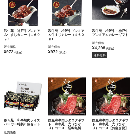
和牛苑 神戸牛プレミア
和牛苑 松阪牛プレミア
和牛苑 松阪牛・神戸牛
ム牛すじカレー（１６０
ム牛すじカレー（１６０
プレミアムカレーギフト
ｇ）
ｇ）
販売価格
販売価格
販売価格
¥4,298
(税込)
¥972
¥972
(税込)
(税込)
送料無料
叙々苑 和牛焼肉ライス
国産和牛肉カタログギフ
国産和牛肉カタログギフ
バーガー特製６個セット
ト 和牛苑 光（ひか
ト 和牛苑 光（ひか
り）コース 送料無料
り）コース【お急ぎ便】
販売価格