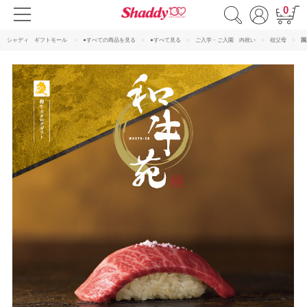
0
シャディ ギフトモール
●すべての商品を見る
●すべて見る
ご入学・ご入園 内祝い
祖父母
国