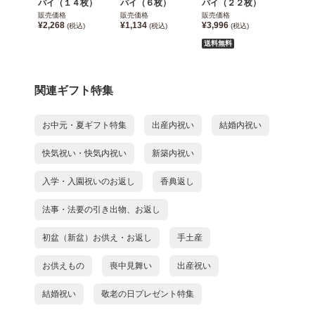
パイ（１４枚）
パイ（６枚）
パイ（２２枚）
販売価格
販売価格
販売価格
¥2,268
¥1,134
¥3,996
(税込)
(税込)
(税込)
送料無料
関連ギフト特集
お中元・夏ギフト特集
出産内祝い
結婚内祝い
快気祝い・快気内祝い
新築内祝い
入学・入園祝いのお返し
香典返し
法事・法要の引き出物、お返し
初盆（新盆）お供え・お返し
手土産
お供えもの
喪中見舞い
出産祝い
結婚祝い
敬老の日プレゼント特集