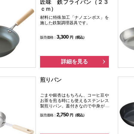
匠味 鉄フライパン（２３
ｃｍ）
材料に特殊加工「ナノエンボス」を
施した鉄製調理器具です。
3,300
販売価格：
円（税込）
詳細を見る
煎りパン
ごまや銀杏はもちろん、コーヒ豆や
お茶を煎る時にも使えるステンレス
製煎りパン。蓋付きなので中身が飛
び出しにくく、煎り具合も分かりま
2,750
販売価格：
円（税込）
す。