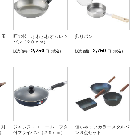
ミ玉
匠の技 ふわふわオムレツ
煎りパン
パン（２０ｃｍ）
2,750
2,750
）
販売価格：
円（税込）
販売価格：
円（税込）
Ｈ対
ジャンヌ・エコール フタ
使いやすいカラーメタルパ
（２
付フライパン（２６ｃｍ）
ン３点セット