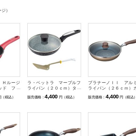
ージ）
ＩＨルージ
ラ・ベットラ マーブルフ
ブラナーノＩＩ アル
ッド フラ
ライパン（２０ｃｍ）ター
ライパン（２６ｃｍ）
ｍ）
ナー付
ス蓋付
4,400
4,400
円（税込）
販売価格：
円（税込）
販売価格：
円（税込