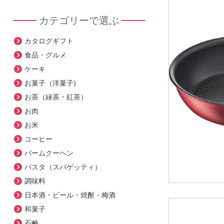
カテゴリーで選ぶ
カタログギフト
食品・グルメ
ケーキ
お菓子（洋菓子)
お茶（緑茶・紅茶）
お肉
お米
コーヒー
バームクーヘン
パスタ（スパゲッティ）
調味料
日本酒・ビール・焼酎・梅酒
和菓子
石鹸