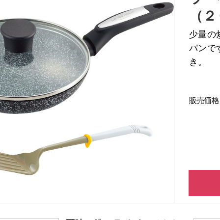
（２
少量の
パンで
き。
販売価格