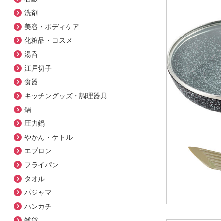
洗剤
美容・ボディケア
化粧品・コスメ
湯呑
江戸切子
食器
キッチングッズ・調理器具
鍋
圧力鍋
やかん・ケトル
エプロン
フライパン
タオル
パジャマ
ハンカチ
雑貨