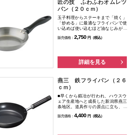
匠の技 ふわふわオムレツ
パン（２０ｃｍ）
玉子料理からステーキまで「焼く」
「炒める」に最適なフライパンで使
い込めば使い込むほど油なじみが良
く、焦げ付きにくくなり、長く使う
2,750
販売価格：
円（税込）
ほど愛着がわきます。
詳細を見る
燕三 鉄フライパン（２６
ｃｍ）
■早くから鍛冶が行われ、ハウスウ
ェア生産地へと成長した新潟県燕三
条地区。道具作りの原点に立ち、先
人への感謝と地域の誇りで生み出さ
4,400
販売価格：
円（税込）
れた商品です。