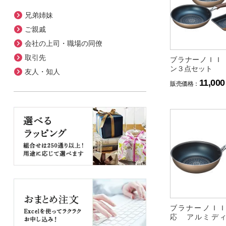
兄弟姉妹
ご親戚
会社の上司・職場の同僚
取引先
ブラナーノＩＩ
ン３点セット
友人・知人
11,000
販売価格：
ブラナーノＩ
応 アルミデ