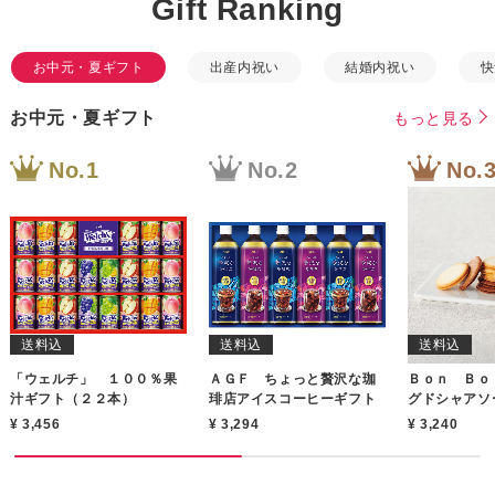
Gift Ranking
お中元・夏ギフト
出産内祝い
結婚内祝い
快
お中元・夏ギフト
もっと見る
送料込
送料込
送料込
「ウェルチ」 １００％果
ＡＧＦ ちょっと贅沢な珈
Ｂｏｎ Ｂｏ
汁ギフト（２２本）
琲店アイスコーヒーギフト
グドシャアソ
枚）
3,456
3,294
3,240
もっと見る
もっと見る
もっと見る
もっと見る
もっと見る
もっと見る
もっと見る