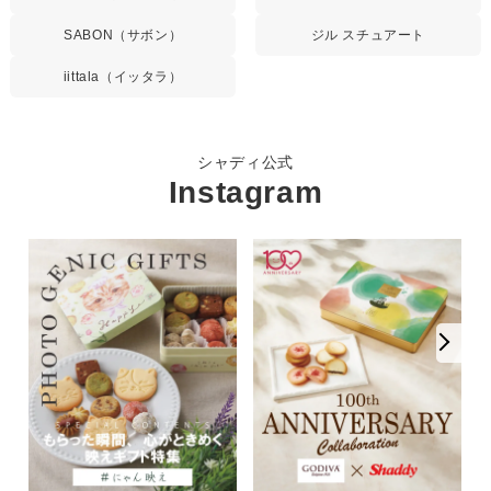
SABON（サボン）
ジル スチュアート
iittala（イッタラ）
シャディ公式
Instagram
