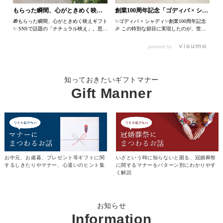
✨ SNSで話題の「ハッピー映え」。思わず
もらった瞬間、心がときめく映え
創業100周年記念「ゴディバ × シャ
写
ギフト
ディ」
両
🎁もらった瞬間、心がときめく映えギフト
✨ゴディバ × シャディ✨創業100周年記念
方
✨ SNSで話題の「ナチュラル映え」。思わ
🎉 この特別な節目に実現したのが、世界
機
ず写真に残したくなる可愛さと、ときめき
中で愛されるプレミアムチョコレートブラ
間
を両方叶えるアイテムを集めました。大切
ンド「ゴディバ（ @godiva_japan )」との
powered by
ンナ
な方への贈り物にはもちろん、女子会が増
コラボレーション。パッケージには、繊細
って嬉
える季節にもぴったり。渡した瞬間のワク
で温かみのある表現が魅力の「リト＠葉っ
ギフト選
ワクが続く、特別なギフトをラインナップ
ぱ切り絵」のアートを採用。100年の歩み
り物
しています。 #映えギフト #もらって嬉し
と、これまで支えてくださった皆さまへの
知っておきたいギフトマナー
#
い贈り物 #ナチュラル映え #映え #ギフト
感謝を、特別なデザインに込めてご用意い
館
選び #フォトジェニックギフト #贈り物の
Gift Manner
たしました。ここでしか出会えない、シャ
ある暮らし #ギフト特集 #シャディ #シャ
ディ100周年限定コレクションをご紹介し
ディギフトモール #Shaddy #サラダ館 #
ます。 #想いのバトンを次の100年へ #シ
公式アプリ
ャディ100周年 #100周年記念 #アニバーサ
リーコレクション #限定コレクション #記
念コラボ #ゴディバ #GODIVA #ゴディバ
100周年 #GODIVA100周年 #ゴディバコラ
ボ #リト葉っぱ切り絵 #特別なギフト #想
いを届ける #感謝を込めて #シャディ #シ
ャディギフトモール #Shaddy #サラダ館
いざという時に知らないと困る、冠婚葬祭
お中元、お歳暮、プレゼント等ギフトに関
#公式アプリ
に関するマナーをパターン別にわかりやす
するしきたりやマナー、心遣いのヒント集
く解説
お知らせ
Information