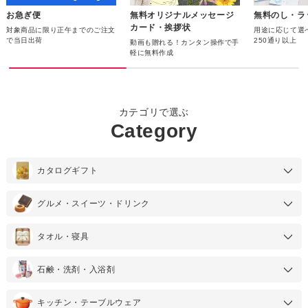
お急ぎ便
無料オリジナルメッセージ
無料のし・ラ
カード・挨拶状
対象商品に限り正午までのご注文
用途に応じて選
で当日出荷
250通り以上
動画も贈れる！カンタン操作で手
軽に無料作成
カテゴリで選ぶ
Category
カタログギフト
グルメ・スイーツ・ドリンク
タオル・寝具
石鹸・洗剤・入浴剤
キッチン・テーブルウェア