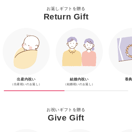
お返しギフトを贈る
Return Gift
送料無料
送料無料
送料無料
送料無料
送料無料
送料無料
送料無料
送料無料
送料無料
送料無料
送料無料
送料無料
カタログギフト ミルキー
【婚礼】アズユーライク
【和風表紙】アズユーライ
カタログギフト アズユー
カタログギフト のびのび
カタログギフト アズユー
カタログギフト アズユー
おさるのジョージ ハッピ
ゴディバ ショコラ＆ブラ
ココロ 今治タオル・バウ
ヨックモック バラエティ
お誕生おめでとうギフトセ
マリアージュ フレール
カタログギフト アズユー
お福分けカス
マリアージ
花王 アタッ
有明海産＆し
ｂａｂｙ Ｇ
リファパワー
カタログギフ
ベビー［出産内祝い用］
アンゼリカコース
ク 山茶花コース
ライク［和風表紙］
ベビー
ライク［洋風表紙］
ライク［和風表紙］ 4,900
ースイーツセット（お名入
ン ラングドシャクッキー
ムクーヘンセット
ーギフトＳ
ット くまのプーさん
紅茶の贈り物
ライク［洋風表紙］ 4,900
ト（お名入れ
紅茶の贈り物
ラエティギフ
のり
各種・ハンカ
イロン
ライク［和
円コース
れ）
アソートメント（３０枚）
円コース
ット
10,900円コ
3,740～
11,990
5,390
3,190～
4,290～
3,190~
15,390
出産内祝い
1,080～
3,240
2,700
5,000
7,344
5,390
10%
結婚内祝い
4,860
3,996
7,344
4,642
4,400
33,000
11,990
10%
香
（出産祝いのお返し）
（結婚祝いのお返し）
お祝いギフトを贈る
Give Gift