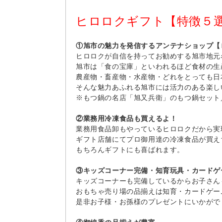
ヒロロクギフト【特徴５
①旭市の魅力を発信するアンテナショップ【
ヒロロクが自信を持ってお勧めする旭市地元
旭市は「食の宝庫」といわれるほど食材の生
農産物・畜産物・水産物・どれをとっても日
そんな魅力あふれる旭市には活力のある楽し
※もつ鍋の名店「旭又兵衛」のもつ鍋セット
②業務用冷凍食品も買えるよ！
業務用食品卸もやっているヒロロクだから実
ギフト店舗にてプロ御用達の冷凍食品が買え
もちろんギフトにも喜ばれます。
③キッズコーナー完備・知育玩具・カードゲ
キッズコーナーも完備しているからお子さん
おもちゃ売り場の品揃えは知育・カードゲー
是非お子様・お孫様のプレゼントにいかがで