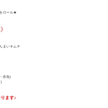
をロール★
品》
んまいキムチ
・赤魚)
)
ります♪