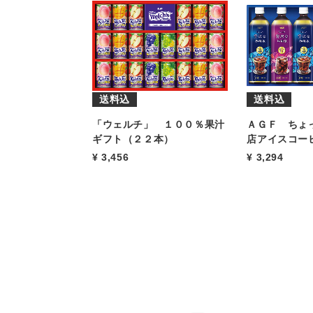
送料込
送料込
「ウェルチ」 １００％果汁
ＡＧＦ ちょ
ギフト（２２本）
店アイスコー
3,456
3,294