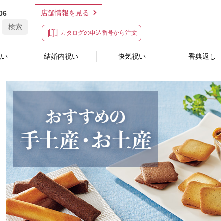
店舗情報を見る
06
検索
カタログの申込番号から注文
祝い
結婚内祝い
快気祝い
香典返し