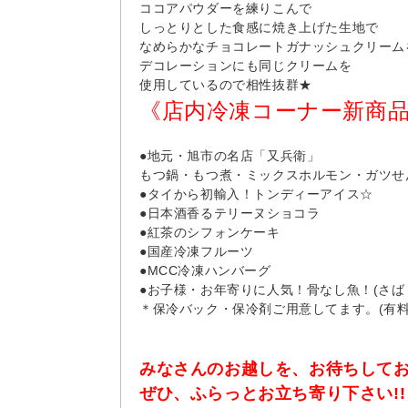
ココアパウダーを練りこんで
しっとりとした食感に焼き上げた生地で
なめらかなチョコレートガナッシュクリーム
デコレーションにも同じクリームを
使用しているので相性抜群★
《店内冷凍コーナー新商
●地元・旭市の名店「又兵衛」
もつ鍋・もつ煮・ミックスホルモン・ガツせ
●タイから初輸入！トンディーアイス☆
●日本酒香るテリーヌショコラ
●紅茶のシフォンケーキ
●国産冷凍フルーツ
●MCC冷凍ハンバーグ
●お子様・お年寄りに人気！骨なし魚！(さば
＊保冷バック・保冷剤ご用意してます。(有料
みなさんのお越しを、お待ちしてお
ぜひ、ふらっとお立ち寄り下さい!!