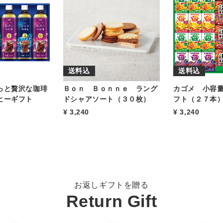
送料込
送料込
っと贅沢な珈琲
Ｂｏｎ Ｂｏｎｎｅ ラング
カゴメ 小容
ヒーギフト
ドシャアソート（３０枚）
フト（２７本
3,240
3,240
お返しギフトを贈る
Return Gift