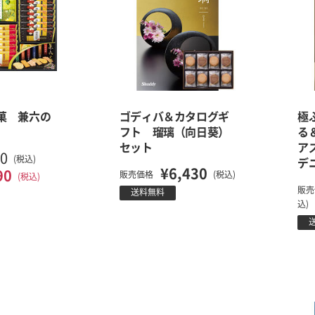
菓 兼六の
ゴディバ＆カタログギ
極
フト 瑠璃（向日葵）
る
セット
ア
20
(税込)
デ
¥6,430
90
販売価格
(税込)
(税込)
販売
送料無料
込)