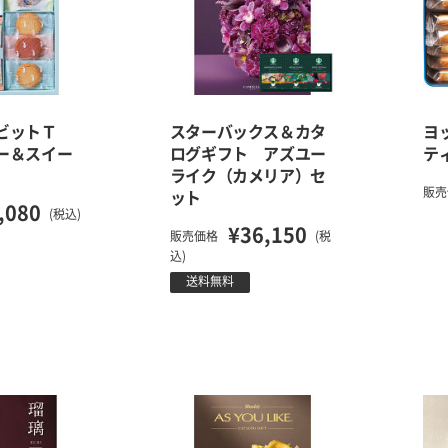
ビットＴ
スターバックス＆カタ
ヨ
ー＆スイー
ログギフト アズユー
テ
ライク（カメリア）セ
販売
ット
,080
(税込)
¥36,150
販売価格
(税
込)
送料無料