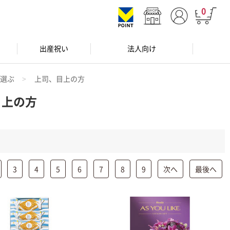
0
出産祝い
法人向け
ら選ぶ
上司、目上の方
目上の方
3
4
5
6
7
8
9
次へ
最後へ