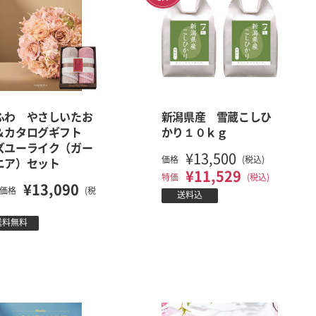
ふわ やさしいたお
新潟県産 雪蔵こしひ
＆カタログギフト
かり１０ｋｇ
ズユーライク（ガー
¥13,500
価格
(税込)
ニア）セット
¥11,529
特価
(税込)
¥13,090
価格
(税
送料込
送料無料