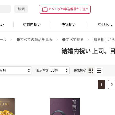
検索
カタログの申込番号から注文
祝い
結婚内祝い
快気祝い
香典返し
ール
●すべての商品を見る
●すべて見る
贈る相手か
結婚内祝い 上司、
表示件数
表示形式
1
2