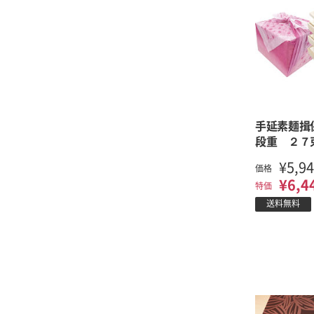
手延素麺揖
段重 ２７
¥5,9
価格
¥6,4
特価
送料無料