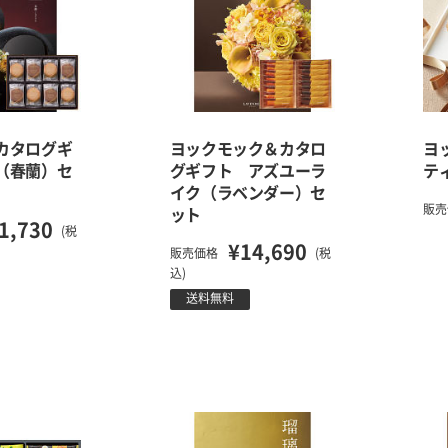
カタログギ
ヨックモック＆カタロ
ヨ
（春蘭）セ
グギフト アズユーラ
テ
イク（ラベンダー）セ
販売
ット
1,730
(税
¥14,690
販売価格
(税
込)
送料無料