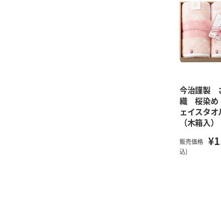
今治謹製 
織 桜染め
ェイスタオ
（木箱入）
¥1
販売価格
込)