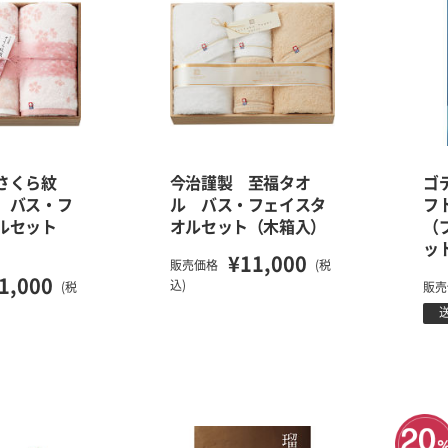
さくら紋
今治謹製 至福タオ
ゴ
 バス・フ
ル バス・フェイスタ
フ
ルセット
オルセット（木箱入）
（
ッ
¥11,000
販売価格
(税
1,000
込)
(税
販売