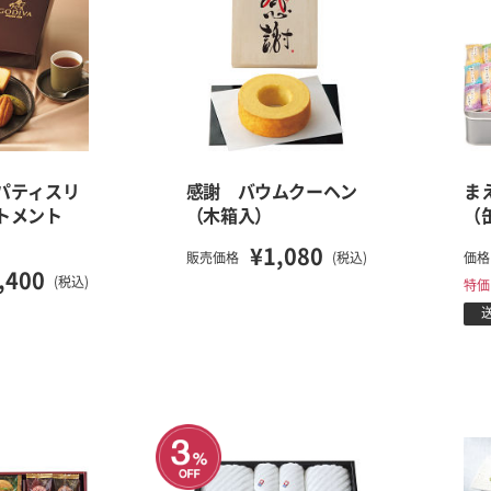
パティスリ
感謝 バウムクーヘン
ま
トメント
（木箱入）
（
¥1,080
販売価格
(税込)
価格
,400
(税込)
特価