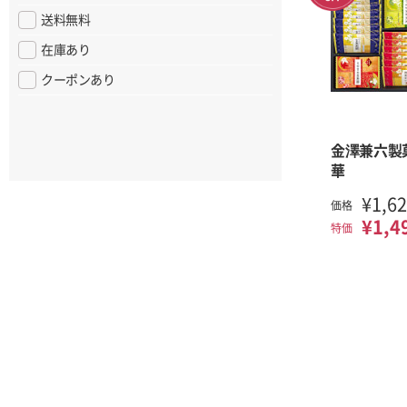
送料無料
在庫あり
クーポンあり
金澤兼六製
華
¥1,6
価格
¥1,4
特価