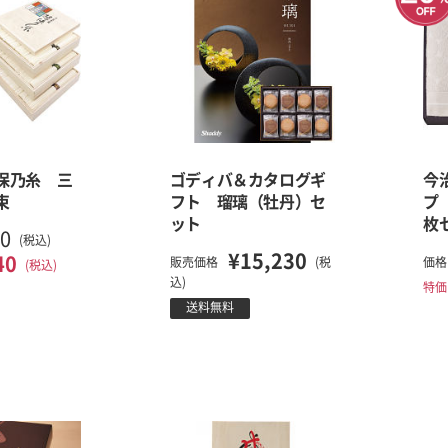
保乃糸 三
ゴディバ＆カタログギ
今
束
フト 瑠璃（牡丹）セ
プ
ット
枚
40
(税込)
¥15,230
40
販売価格
(税
価格
(税込)
込)
特価
送料無料