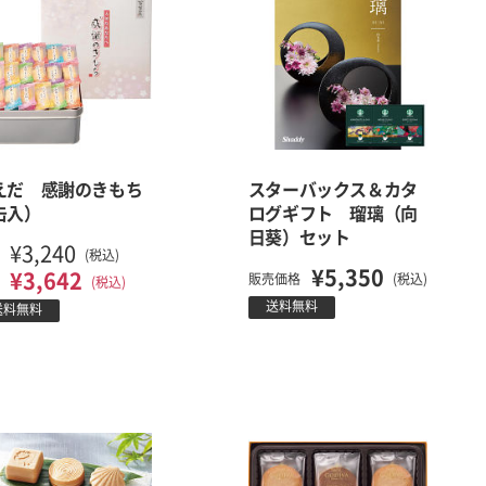
えだ 感謝のきもち
スターバックス＆カタ
缶入）
ログギフト 瑠璃（向
日葵）セット
¥3,240
(税込)
¥5,350
¥3,642
販売価格
(税込)
(税込)
送料無料
送料無料