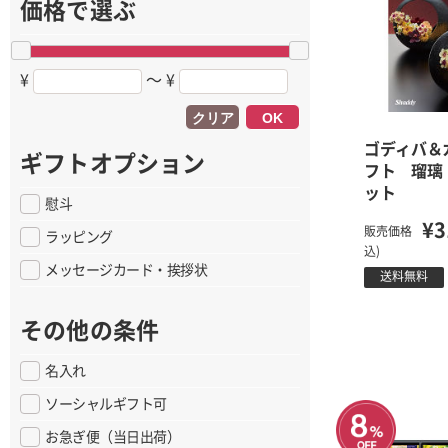
価格で選ぶ
¥
〜 ¥
クリア
OK
ゴディバ＆
ギフトオプション
フト 瑠璃
ット
慰斗
¥3
販売価格
ラッピング
込)
メッセージカード・挨拶状
送料無料
その他の条件
名入れ
ソーシャルギフト可
お急ぎ便（当日出荷）