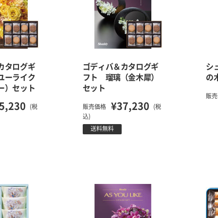
カタログギ
ゴディバ＆カタログギ
シ
ユーライク
フト 瑠璃（金木犀）
の
ー）セット
セット
販売
5,230
¥37,230
(税
販売価格
(税
込)
送料無料