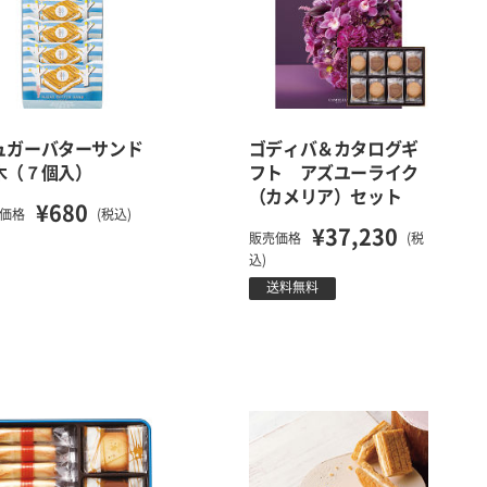
ュガーバターサンド
ゴディバ＆カタログギ
木（７個入）
フト アズユーライク
（カメリア）セット
¥680
価格
(税込)
¥37,230
販売価格
(税
込)
送料無料