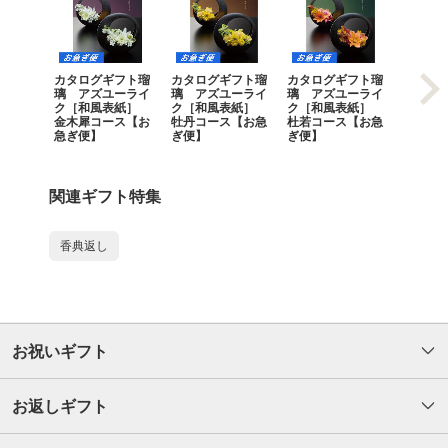
カタログギフト瑠
カタログギフト瑠
カタログギフト瑠
カタロ
璃 アズユーライ
璃 アズユーライ
璃 アズユーライ
璃 ア
ク［和風表紙］
ク［和風表紙］
ク［和風表紙］
ク［和
金木犀コース【お
牡丹コース【お急
杜若コース【お急
山茶花
急ぎ便】
ぎ便】
ぎ便】
急ぎ便
関連ギフト特集
香典返し
お祝いギフト
お返しギフト