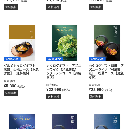
¥33,990
¥9,790
¥28,490
(税込)
(税込)
(税込)
送料無料
送料無料
送料無料
グルメカタログギフト
カタログギフト アズユ
カタログギフト瑠璃 ア
味景 山桃コース【お急
ーライク［洋風表紙］
ズユーライク［和風表
ぎ便】 送料無料
シクラメンコース【お急
紙］ 杜若コース【お急
ぎ便】
ぎ便】
販売価格
販売価格
販売価格
¥5,390
(税込)
¥22,990
¥22,990
(税込)
(税込)
送料無料
送料無料
送料無料