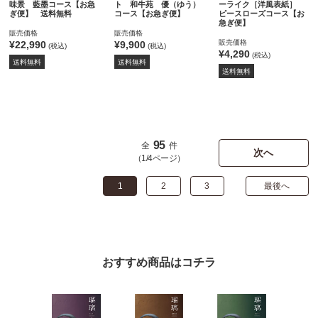
味景 藍墨コース【お急
ト 和牛苑 優（ゆう）
ーライク［洋風表紙］
ぎ便】 送料無料
コース【お急ぎ便】
ピースローズコース【お
急ぎ便】
販売価格
販売価格
販売価格
¥22,990
¥9,900
(税込)
(税込)
¥4,290
(税込)
送料無料
送料無料
送料無料
95
全
件
次へ
（1/4ページ）
1
2
3
最後へ
おすすめ商品はコチラ