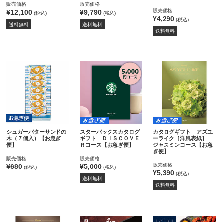
販売価格
販売価格
販売価格
¥12,100
¥9,790
(税込)
(税込)
¥4,290
(税込)
送料無料
送料無料
送料無料
シュガーバターサンドの
スターバックスカタログ
カタログギフト アズユ
木（７個入）【お急ぎ
ギフト ＤＩＳＣＯＶＥ
ーライク［洋風表紙］
便】
Ｒコース【お急ぎ便】
ジャスミンコース【お急
ぎ便】
販売価格
販売価格
販売価格
¥680
¥5,000
(税込)
(税込)
¥5,390
(税込)
送料無料
送料無料