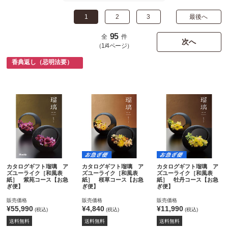
1
2
3
最後へ
95
全
件
次へ
（1/4ページ）
香典返し（忌明法要）
カタログギフト瑠璃 ア
カタログギフト瑠璃 ア
カタログギフト瑠璃 ア
ズユーライク［和風表
ズユーライク［和風表
ズユーライク［和風表
紙］ 紫苑コース【お急
紙］ 桜草コース【お急
紙］ 牡丹コース【お急
ぎ便】
ぎ便】
ぎ便】
販売価格
販売価格
販売価格
¥55,990
¥4,840
¥11,990
(税込)
(税込)
(税込)
送料無料
送料無料
送料無料