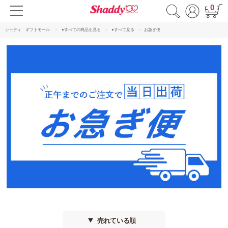
0
シャディ ギフトモール
●すべての商品を見る
●すべて見る
お急ぎ便
売れている順