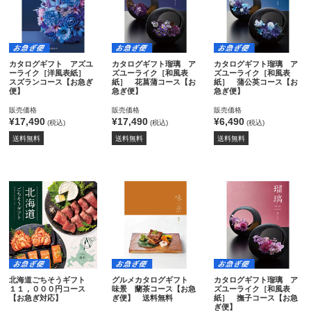
カタログギフト アズユ
カタログギフト瑠璃 ア
カタログギフト瑠璃 ア
ーライク［洋風表紙］
ズユーライク［和風表
ズユーライク［和風表
スズランコース【お急ぎ
紙］ 花菖蒲コース【お
紙］ 蒲公英コース【お
便】
急ぎ便】
急ぎ便】
販売価格
販売価格
販売価格
¥17,490
¥17,490
¥6,490
(税込)
(税込)
(税込)
送料無料
送料無料
送料無料
北海道ごちそうギフト
グルメカタログギフト
カタログギフト瑠璃 ア
１１，０００円コース
味景 蘭茶コース【お急
ズユーライク［和風表
【お急ぎ対応】
ぎ便】 送料無料
紙］ 撫子コース【お急
ぎ便】