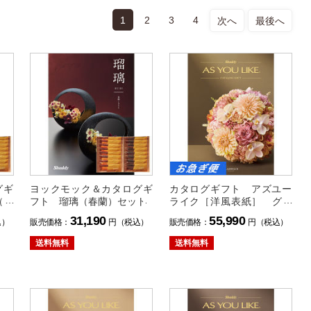
1
2
3
4
次へ
最後へ
グギ
ヨックモック＆カタログギ
カタログギフト アズユー
（カ
フト 瑠璃（春蘭）セット
ライク［洋風表紙］ グラ
ジオラスコース【お急ぎ
31,190
55,990
込）
販売価格：
円（税込）
販売価格：
円（税込）
便】
送料無料
送料無料