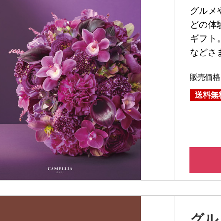
料無
グルメ
どの体
ギフト
などさ
販売価格
送料無
グル