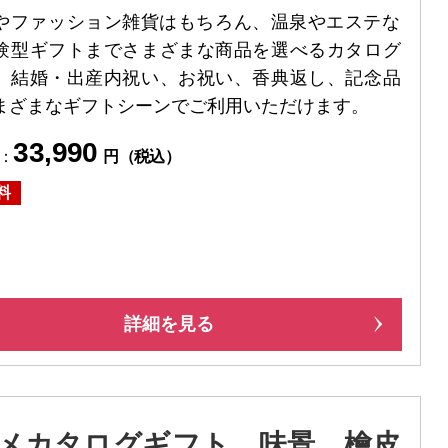
料
やファッション雑貨はもちろん、温泉やエステな
験型ギフトまでさまざまな商品を選べるカタログ
。結婚・出産内祝い、お祝い、香典返し、記念品
まざまなギフトシーンでご利用いただけます。
33,990
：
円（税込）
料
詳細を見る
メカタログギフト 味景 檜皮