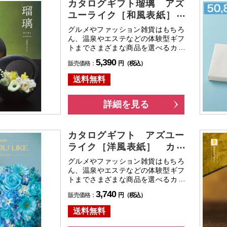
カタログギフト瑠璃 アズ
ユーライク［和風表紙］
山茶花コース 送料無料
グルメやファッション雑貨はもちろ
ん、温泉やエステなどの体験型ギフ
トまでさまざまな商品を選べるカタ
ログギフト。結婚・出産内祝い、お
5,390
販売価格：
円（税込）
祝い、香典返し、記念品などさまざ
まなギフトシーンでご利用いただけ
送料無料
ます。
詳細を見る
カタログギフト アズユー
ライク［洋風表紙］ カト
レアコース 送料無料
グルメやファッション雑貨はもちろ
ん、温泉やエステなどの体験型ギフ
トまでさまざまな商品を選べるカタ
ログギフト。結婚・出産内祝い、お
3,740
販売価格：
円（税込）
祝い、香典返し、記念品などさまざ
まなギフトシーンでご利用いただけ
送料無料
ます。