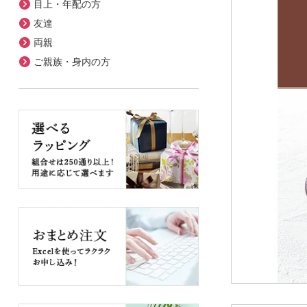
目上・年配の方
友達
両親
ご親族・身内の方