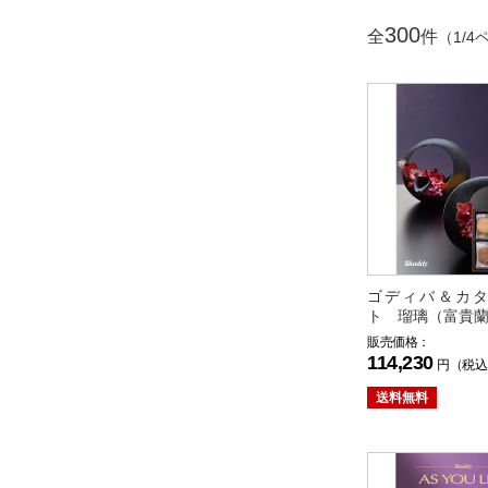
300
全
件
（1/4
ゴディバ＆カ
ト 瑠璃（富貴
販売価格：
114,230
円（税込
送料無料