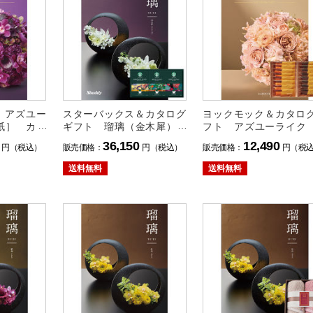
 アズユー
スターバックス＆カタログ
ヨックモック＆カタロ
紙］ カメ
ギフト 瑠璃（金木犀）セ
フト アズユーライク
料無料
ット
ーデニア）セット
36,150
12,490
円（税込）
販売価格：
円（税込）
販売価格：
円（税
送料無料
送料無料