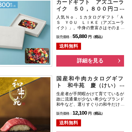
カードギフト アズユーラ
イク ５０，８００円コー
ス 送料無料
人気Ｎｏ．１カタログギフト「Ａ
Ｓ ＹＯＵ ＬＩＫＥ（アズユーラ
イク）」。中身の豊富さはそのまま
に、コンパクトなカードタイプでお
55,880
販売価格：
円（税込）
届けします。
送料無料
詳細を見る
国産和牛肉カタログギフ
ト 和牛苑 慶（けい）コ
ース 送料無料
生産者が手間暇かけて育てているが
故に流通量が少ない希少なブランド
和牛など、選りすぐりの和牛だけを
全国各地より取り揃えました。名店
12,100
販売価格：
円（税込）
でしか味わえないような極上の和牛
体験をお届けします。
送料無料