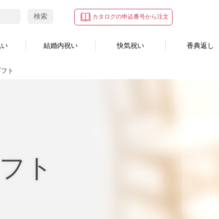
検索
カタログの申込番号から注文
祝い
結婚内祝い
快気祝い
香典返し
ギフト
フト